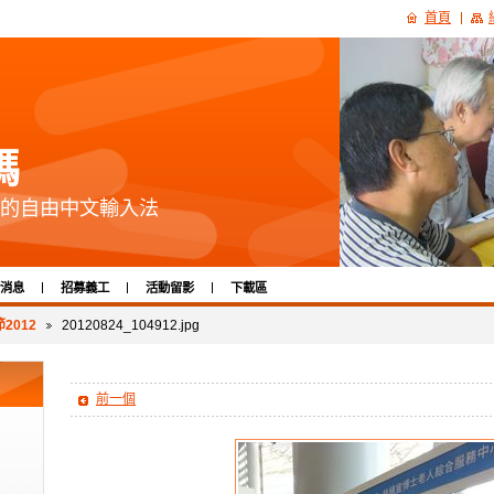
首頁
碼
的自由中文輸入法
消息
招募義工
活動留影
下載區
2012
20120824_104912.jpg
前一個