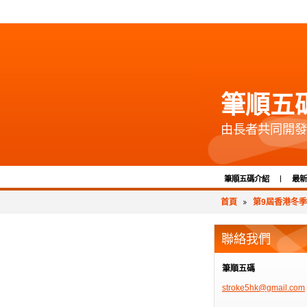
筆順五
由長者共同開發
筆順五碼介紹
最新
首頁
第9屆香港冬
聯絡我們
筆順五碼
stroke5h
k@gmail.
com