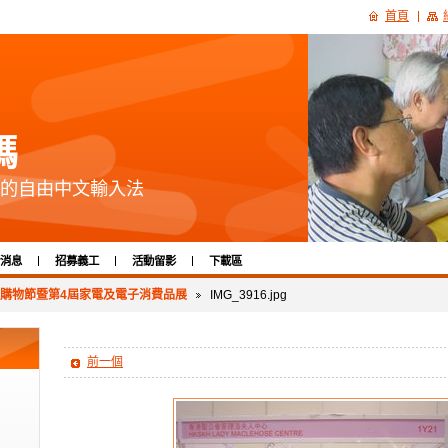
首頁
碼
的自由中文輸入法
消息
招募義工
活動留影
下載區
季購物節暨第4屆家電及電子消費品展
IMG_3916.jpg
前一個