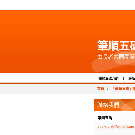
筆順五
由長者共同開發
筆順五碼介紹
最新
首頁
「筆順五碼」推
聯絡我們
筆順五碼
stroke5h
k@gmail.
com