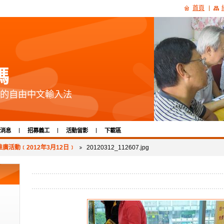
首頁
碼
的自由中文輸入法
消息
招募義工
活動留影
下載區
廣活動﹝2012年3月12日﹞
20120312_112607.jpg