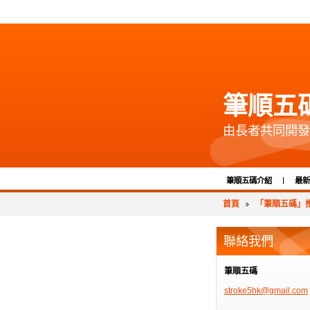
筆順五
由長者共同開發
筆順五碼介紹
最新
首頁
「筆順五碼」推
聯絡我們
筆順五碼
stroke5h
k@gmail.
com