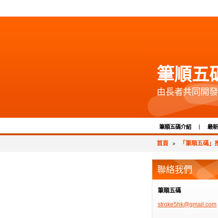
筆順五
由長者共同開發
筆順五碼介紹
最新
首頁
「筆順五碼」推
聯絡我們
筆順五碼
stroke5h
k@gmail.
com