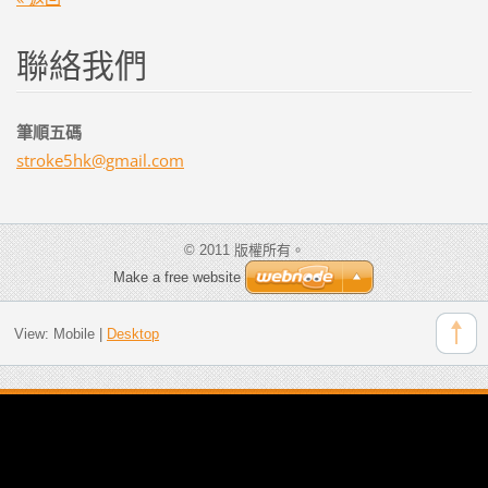
聯絡我們
筆順五碼
stroke5h
k@gmail.
com
© 2011 版權所有。
Make a free website
View:
Mobile
|
Desktop