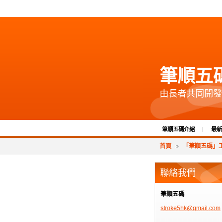
筆順五
由長者共同開發
筆順五碼介紹
最新
首頁
「筆順五碼」工
聯絡我們
筆順五碼
stroke5h
k@gmail.
com