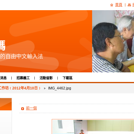
首頁
碼
的自由中文輸入法
消息
招募義工
活動留影
下載區
作坊﹝2012年4月10日﹞
IMG_4462.jpg
前一個