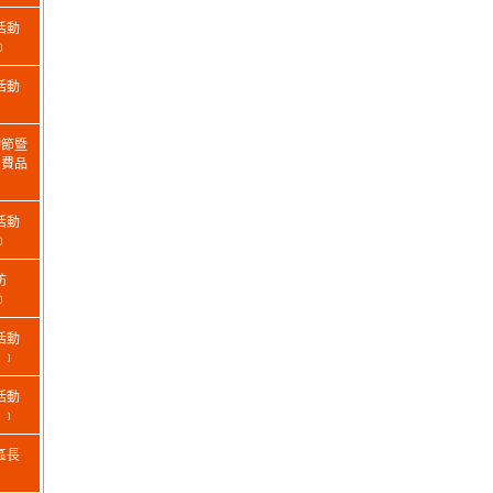
活動
﹞
活動
物節暨
消費品
活動
﹞
坊
﹞
活動
日﹞
活動
日﹞
區長