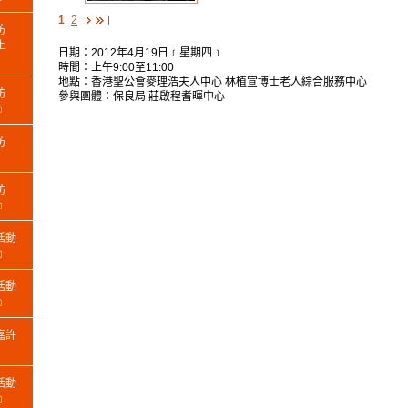
1
2
坊
上
日期：2012年4月19日﹝星期四﹞
時間：上午9:00至11:00
地點：香港聖公會麥理浩夫人中心 林植宣博士老人綜合服務中心
坊
參與團體：保良局 莊啟程耆暉中心
﹞
坊
坊
﹞
活動
﹞
活動
﹞
嘉許
活動
﹞