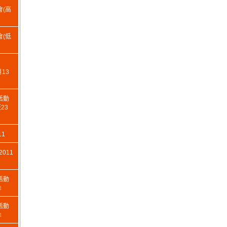
(高
(低
月13
活動
23
1
011
活動
﹞
活動
﹞