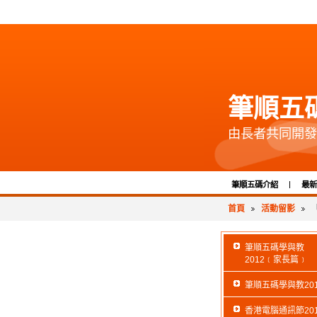
筆順五
由長者共同開發
筆順五碼介紹
最新
首頁
活動留影
筆順五碼學與教
2012﹝家長篇﹞
筆順五碼學與教201
香港電腦通訊節201