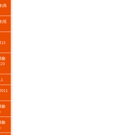
(高
(低
月13
活動
23
1
011
活動
﹞
活動
﹞