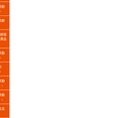
活動
﹞
活動
物節暨
消費品
活動
﹞
坊
﹞
活動
日﹞
活動
日﹞
區長