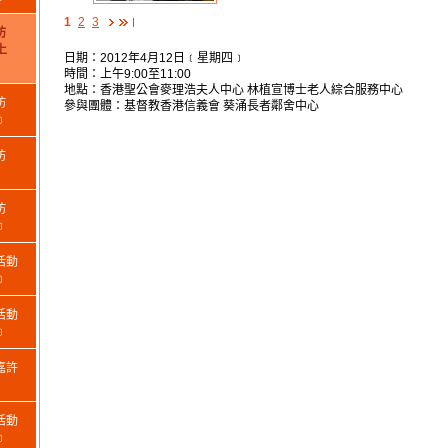
1
2
3
坊
上
日期：2012年4月12日﹝星期四﹞
時間：上午9:00至11:00
地點：香港聖公會麥理浩夫人中心 林植宣博士老人綜合服務中心
坊
參與團體：基督教香港信義會 葵涌長者鄰舍中心
﹞
坊
坊
﹞
活動
﹞
活動
﹞
嘉許
活動
﹞