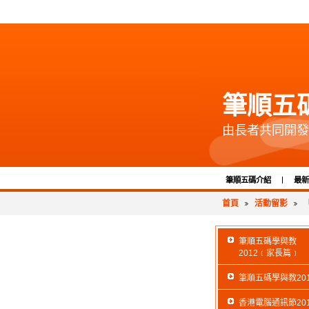
筆順五
由長者共同開發
筆順五碼介紹
最新
首頁
活動留影
筆順五碼學與教
2012﹝家長篇﹞
筆順五碼學與教201
香港電腦通訊節201